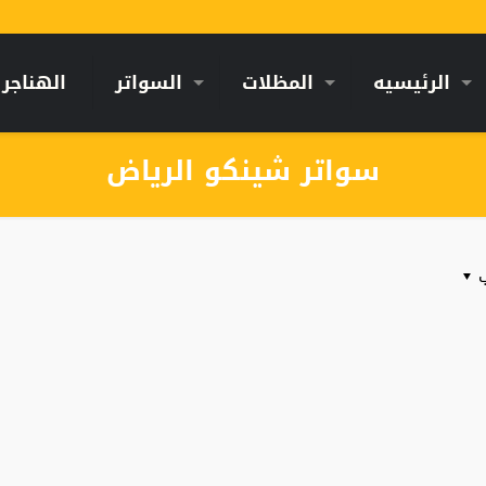
الرئيسيه
المظلات
السواتر
الهناجر
سواتر شينكو الرياض
ب