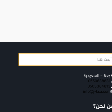
جدة – السعودية
0550638831
0503384813
info@j-ksa.com
ن نحن؟