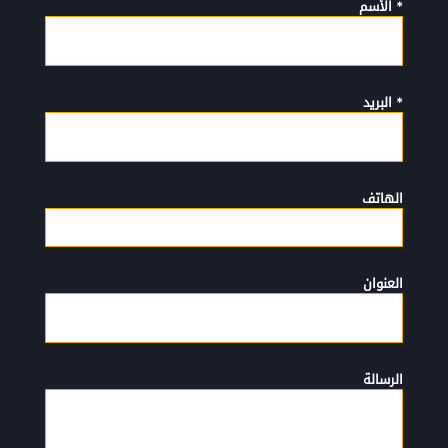
* الأسم
* البريد
الهاتف
العنوان
الرسالة