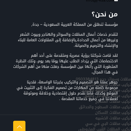
info@j-ksa.com
من نحن؟
مؤسسة تنطلق من المملكة العربية السعودية – جدة,
لتقدم خدمات أعمال المظلات والسواتر والهناجر وبيوت الشعر
وغيرها من أعمال الحدادة,بالإضافة إلى المقاولات العامة للبناء
والإنشاء والترميم والصيانة.
لقد قامت شركتنا برؤية عصرية ومتقدمة على أحد أهم
الاختصاصات التي يزداد الطلب عليها يومًا بعد يوم، وتلك النظرة
المتطورة التي رأتها عين المؤسسة جعلت منها من أهم الشركات
في هذا المجال،
مظلات وسواتر جده 0503384813
جوهر عملنا هو التصميم والتركيب بخبرتنا الواسعة، فلدينا
تركيب مظلات مواقف السيارات
مجموعة كاملة من المهارات من تصميم الفكرة إلى التثبيت في
تركيب مظلات المعلقه للسيارات
الموقع وكذلك فأننا نقدم حلول إقتصادية وخلاقة وموثوقة
تركيب مظلات المداخل والفلل
لعملائنا في جميع خدماتنا المقدمة .
تركيب مظلات المسابح
تركيب مظلات السطوح والحدائق
تركيب مظلات اللسكان
تركيب مظلات الخشبيه
تركيب مظلات البي في سي
تركيب المظلات القبب المخروطي