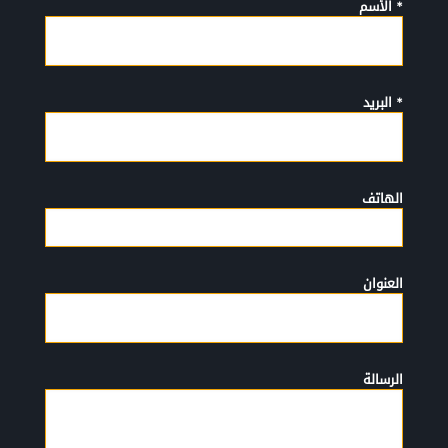
* الأسم
* البريد
الهاتف
العنوان
الرسالة