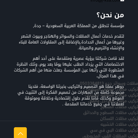
info@j-ksa.com
من نحن؟
مؤسسة تنطلق من المملكة العربية السعودية – جدة,
لتقدم خدمات أعمال المظلات والسواتر والهناجر وبيوت الشعر
وغيرها من أعمال الحدادة,بالإضافة إلى المقاولات العامة للبناء
والإنشاء والترميم والصيانة.
لقد قامت شركتنا برؤية عصرية ومتقدمة على أحد أهم
الاختصاصات التي يزداد الطلب عليها يومًا بعد يوم، وتلك النظرة
المتطورة التي رأتها عين المؤسسة جعلت منها من أهم الشركات
في هذا المجال،
مظلات وسواتر جده 0503384813
جوهر عملنا هو التصميم والتركيب بخبرتنا الواسعة، فلدينا
تركيب مظلات مواقف السيارات
مجموعة كاملة من المهارات من تصميم الفكرة إلى التثبيت في
تركيب مظلات المعلقه للسيارات
الموقع وكذلك فأننا نقدم حلول إقتصادية وخلاقة وموثوقة
تركيب مظلات المداخل والفلل
لعملائنا في جميع خدماتنا المقدمة .
تركيب مظلات المسابح
تركيب مظلات السطوح والحدائق
تركيب مظلات اللسكان
تركيب مظلات الخشبيه
تركيب مظلات البي في سي
تركيب المظلات القبب المخروطي