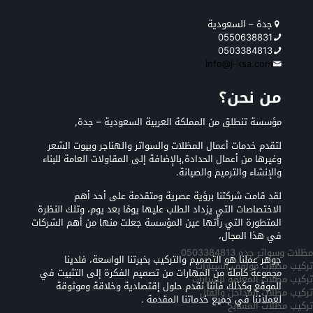
جدة – السعودية
0550638831
0503384813
info@j-ksa.com
من نحن؟
مؤسسة تنطلق من المملكة العربية السعودية – جدة,
لتقدم خدمات أعمال المظلات والسواتر والهناجر وبيوت الشعر
وغيرها من أعمال الحدادة,بالإضافة إلى المقاولات العامة للبناء
والإنشاء والترميم والصيانة.
لقد قامت شركتنا برؤية عصرية ومتقدمة على أحد أهم
الاختصاصات التي يزداد الطلب عليها يومًا بعد يوم، وتلك النظرة
المتطورة التي رأتها عين المؤسسة جعلت منها من أهم الشركات
في هذا المجال،
مظلات وسواتر جده 0503384813
جوهر عملنا هو التصميم والتركيب بخبرتنا الواسعة، فلدينا
تركيب مظلات مواقف السيارات
مجموعة كاملة من المهارات من تصميم الفكرة إلى التثبيت في
تركيب مظلات المعلقه للسيارات
الموقع وكذلك فأننا نقدم حلول إقتصادية وخلاقة وموثوقة
تركيب مظلات المداخل والفلل
لعملائنا في جميع خدماتنا المقدمة .
تركيب مظلات المسابح