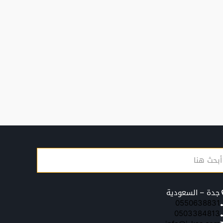
جدة – السعودية
0550638831
0503384813