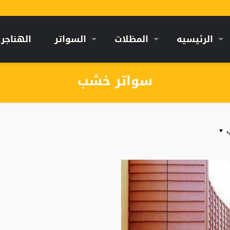
الرئيسيه
المظلات
السواتر
الهناجر
سواتر خشب
ب