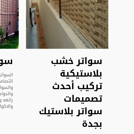
سواتر خشب
سوا
بلاستيكية
السوات
التصام
تركيب أحدث
والسوات
تصميمات
رائعه و
والاكوا
سواتر بلاستيك
بجدة