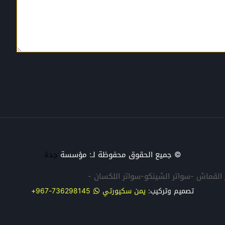
© جميع الحقوق محفوظة لـ: مؤسسة
جدة
تر القماش -سواتر الشينكو-سواتر اللكسان -
تصميم وتركيب:
يمن سكيورتي
736298145-967+