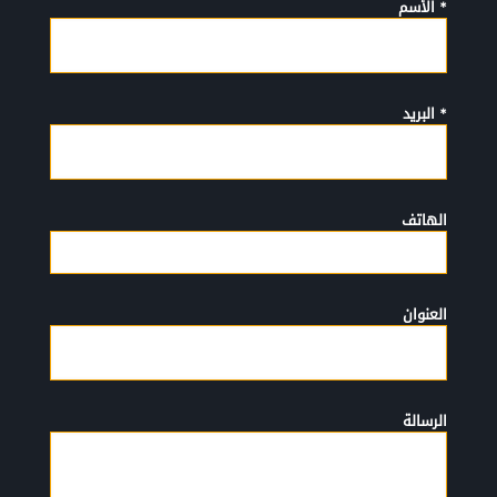
* الأسم
* البريد
الهاتف
العنوان
الرسالة