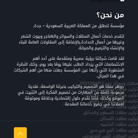
info@j-ksa.com
من نحن؟
مؤسسة تنطلق من المملكة العربية السعودية – جدة,
لتقدم خدمات أعمال المظلات والسواتر والهناجر وبيوت الشعر
وغيرها من أعمال الحدادة,بالإضافة إلى المقاولات العامة للبناء
والإنشاء والترميم والصيانة.
لقد قامت شركتنا برؤية عصرية ومتقدمة على أحد أهم
الاختصاصات التي يزداد الطلب عليها يومًا بعد يوم، وتلك النظرة
المتطورة التي رأتها عين المؤسسة جعلت منها من أهم الشركات
في هذا المجال،
مظلات وسواتر جده 0503384813
جوهر عملنا هو التصميم والتركيب بخبرتنا الواسعة، فلدينا
تركيب مظلات مواقف السيارات
مجموعة كاملة من المهارات من تصميم الفكرة إلى التثبيت في
تركيب مظلات المعلقه للسيارات
الموقع وكذلك فأننا نقدم حلول إقتصادية وخلاقة وموثوقة
تركيب مظلات المداخل والفلل
لعملائنا في جميع خدماتنا المقدمة .
تركيب مظلات المسابح
تركيب مظلات السطوح والحدائق
تركيب مظلات اللسكان
تركيب مظلات الخشبيه
تركيب مظلات البي في سي
تركيب المظلات القبب المخروطي