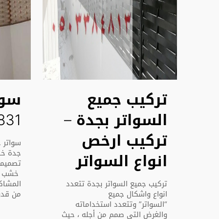
تركيب جميع
سوا
السواتر بجدة –
831
تركيب ارخص
جدة خش
انواع السواتر
تصميما
خشب بل
تركيب جميع السواتر بجدة تتعدد
المشاك
انواع واشكال جميع
من قدو
“السواتر” وتتعدد استخداماته
والغرض التي صمم من أجله ، حيث