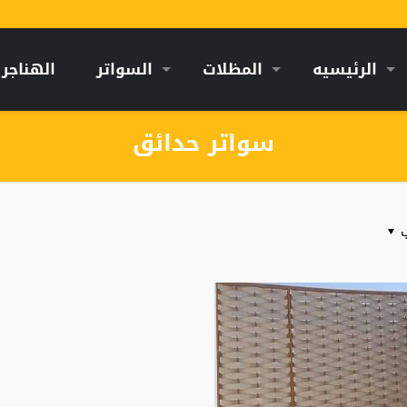
الرئيسيه
المظلات
السواتر
الهناجر
سواتر حدائق
ب