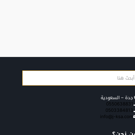
جدة – السعودية
0550638831
0503384813
info@j-ksa.com
ن نحن؟