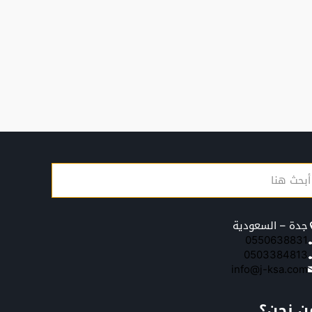
جدة – السعودية
0550638831
0503384813
info@j-ksa.com
ن نحن؟