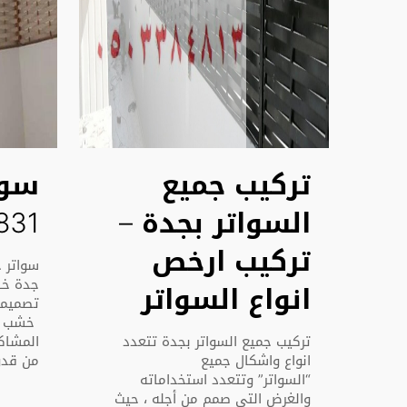
تركيب جميع
سوا
السواتر بجدة –
831
تركيب ارخص
جدة خش
انواع السواتر
تصميما
خشب بل
تركيب جميع السواتر بجدة تتعدد
المشاك
انواع واشكال جميع
من قدو
“السواتر” وتتعدد استخداماته
والغرض التي صمم من أجله ، حيث