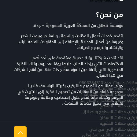
info@j-ksa.com
من نحن؟
مؤسسة تنطلق من المملكة العربية السعودية – جدة,
لتقدم خدمات أعمال المظلات والسواتر والهناجر وبيوت الشعر
وغيرها من أعمال الحدادة,بالإضافة إلى المقاولات العامة للبناء
والإنشاء والترميم والصيانة.
لقد قامت شركتنا برؤية عصرية ومتقدمة على أحد أهم
الاختصاصات التي يزداد الطلب عليها يومًا بعد يوم، وتلك النظرة
المتطورة التي رأتها عين المؤسسة جعلت منها من أهم الشركات
في هذا المجال،
مظلات وسواتر جده 0503384813
جوهر عملنا هو التصميم والتركيب بخبرتنا الواسعة، فلدينا
تركيب مظلات مواقف السيارات
مجموعة كاملة من المهارات من تصميم الفكرة إلى التثبيت في
تركيب مظلات المعلقه للسيارات
الموقع وكذلك فأننا نقدم حلول إقتصادية وخلاقة وموثوقة
تركيب مظلات المداخل والفلل
لعملائنا في جميع خدماتنا المقدمة .
تركيب مظلات المسابح
تركيب مظلات السطوح والحدائق
تركيب مظلات اللسكان
تركيب مظلات الخشبيه
تركيب مظلات البي في سي
تركيب المظلات القبب المخروطي