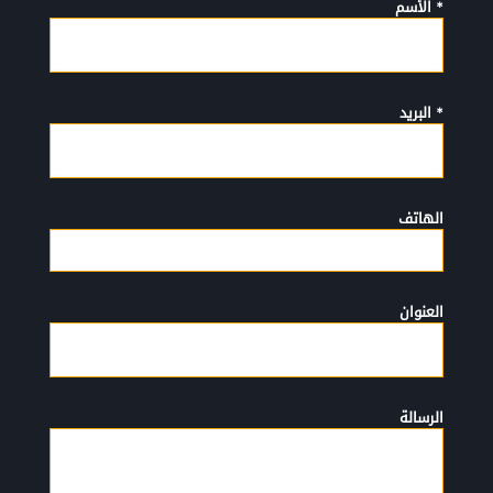
* الأسم
* البريد
الهاتف
العنوان
الرسالة