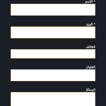
* الأسم
* البريد
الهاتف
العنوان
الرسالة