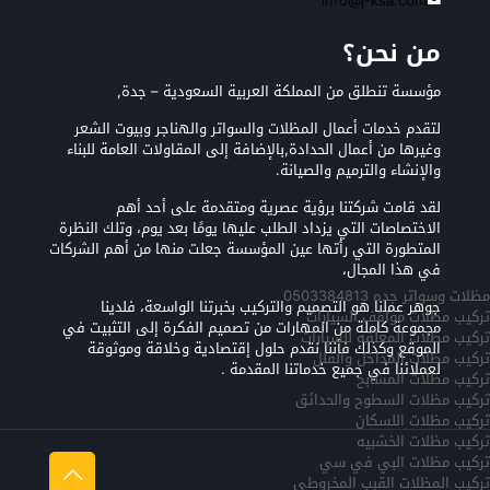
info@j-ksa.com
من نحن؟
مؤسسة تنطلق من المملكة العربية السعودية – جدة,
لتقدم خدمات أعمال المظلات والسواتر والهناجر وبيوت الشعر
وغيرها من أعمال الحدادة,بالإضافة إلى المقاولات العامة للبناء
والإنشاء والترميم والصيانة.
لقد قامت شركتنا برؤية عصرية ومتقدمة على أحد أهم
الاختصاصات التي يزداد الطلب عليها يومًا بعد يوم، وتلك النظرة
المتطورة التي رأتها عين المؤسسة جعلت منها من أهم الشركات
في هذا المجال،
مظلات وسواتر جده 0503384813
جوهر عملنا هو التصميم والتركيب بخبرتنا الواسعة، فلدينا
تركيب مظلات مواقف السيارات
مجموعة كاملة من المهارات من تصميم الفكرة إلى التثبيت في
تركيب مظلات المعلقه للسيارات
الموقع وكذلك فأننا نقدم حلول إقتصادية وخلاقة وموثوقة
تركيب مظلات المداخل والفلل
لعملائنا في جميع خدماتنا المقدمة .
تركيب مظلات المسابح
تركيب مظلات السطوح والحدائق
تركيب مظلات اللسكان
تركيب مظلات الخشبيه
تركيب مظلات البي في سي
تركيب المظلات القبب المخروطي