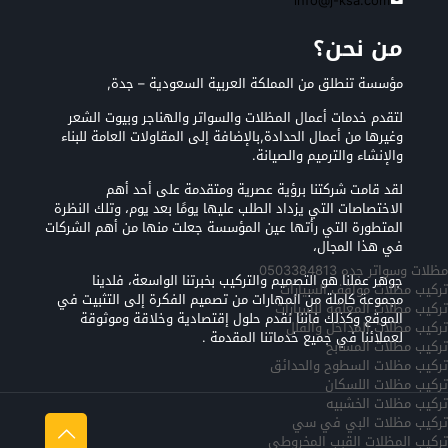
info@j-ksa.com
من نحن؟
مؤسسة تنطلق من المملكة العربية السعودية – جدة,
لتقدم خدمات أعمال المظلات والسواتر والهناجر وبيوت الشعر
وغيرها من أعمال الحدادة,بالإضافة إلى المقاولات العامة للبناء
والإنشاء والترميم والصيانة.
لقد قامت شركتنا برؤية عصرية ومتقدمة على أحد أهم
الاختصاصات التي يزداد الطلب عليها يومًا بعد يوم، وتلك النظرة
المتطورة التي رأتها عين المؤسسة جعلت منها من أهم الشركات
في هذا المجال،
مظلات وسواتر جده 0503384813
جوهر عملنا هو التصميم والتركيب بخبرتنا الواسعة، فلدينا
تركيب مظلات مواقف السيارات
مجموعة كاملة من المهارات من تصميم الفكرة إلى التثبيت في
تركيب مظلات المعلقه للسيارات
الموقع وكذلك فأننا نقدم حلول إقتصادية وخلاقة وموثوقة
تركيب مظلات المداخل والفلل
لعملائنا في جميع خدماتنا المقدمة .
تركيب مظلات المسابح
تركيب مظلات السطوح والحدائق
تركيب مظلات اللسكان
تركيب مظلات الخشبيه
تركيب مظلات البي في سي
تركيب المظلات القبب المخروطي