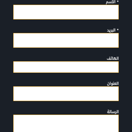
* الأسم
* البريد
الهاتف
العنوان
الرسالة