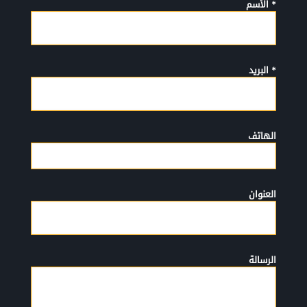
* الأسم
* البريد
الهاتف
العنوان
الرسالة