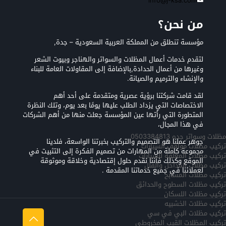
info@j-ksa.com
من نحن؟
مؤسسة تنطلق من المملكة العربية السعودية – جدة,
لتقدم خدمات أعمال المظلات والسواتر والهناجر وبيوت الشعر
وغيرها من أعمال الحدادة,بالإضافة إلى المقاولات العامة للبناء
والإنشاء والترميم والصيانة.
لقد قامت شركتنا برؤية عصرية ومتقدمة على أحد أهم
الاختصاصات التي يزداد الطلب عليها يومًا بعد يوم، وتلك النظرة
المتطورة التي رأتها عين المؤسسة جعلت منها من أهم الشركات
في هذا المجال،
مظلات وسواتر جده 0503384813
جوهر عملنا هو التصميم والتركيب بخبرتنا الواسعة، فلدينا
تركيب مظلات مواقف السيارات
مجموعة كاملة من المهارات من تصميم الفكرة إلى التثبيت في
تركيب مظلات المعلقه للسيارات
الموقع وكذلك فأننا نقدم حلول إقتصادية وخلاقة وموثوقة
تركيب مظلات المداخل والفلل
لعملائنا في جميع خدماتنا المقدمة .
تركيب مظلات المسابح
تركيب مظلات السطوح والحدائق
تركيب مظلات اللسكان
تركيب مظلات الخشبيه
تركيب مظلات البي في سي
تركيب المظلات القبب المخروطي