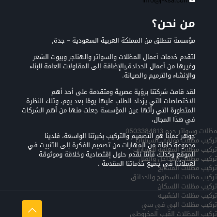
info@j-ksa.com
من نحن؟
مؤسسة تنطلق من المملكة العربية السعودية – جدة,
لتقدم خدمات أعمال المظلات والسواتر والهناجر وبيوت الشعر
وغيرها من أعمال الحدادة,بالإضافة إلى المقاولات العامة للبناء
والإنشاء والترميم والصيانة.
لقد قامت شركتنا برؤية عصرية ومتقدمة على أحد أهم
الاختصاصات التي يزداد الطلب عليها يومًا بعد يوم، وتلك النظرة
المتطورة التي رأتها عين المؤسسة جعلت منها من أهم الشركات
في هذا المجال،
مظلات وسواتر جده 0503384813
جوهر عملنا هو التصميم والتركيب بخبرتنا الواسعة، فلدينا
تركيب مظلات مواقف السيارات
مجموعة كاملة من المهارات من تصميم الفكرة إلى التثبيت في
تركيب مظلات المعلقه للسيارات
الموقع وكذلك فأننا نقدم حلول إقتصادية وخلاقة وموثوقة
تركيب مظلات المداخل والفلل
لعملائنا في جميع خدماتنا المقدمة .
تركيب مظلات المسابح
تركيب مظلات السطوح والحدائق
تركيب مظلات اللسكان
تركيب مظلات الخشبيه
تركيب مظلات البي في سي
تركيب المظلات القبب المخروطي