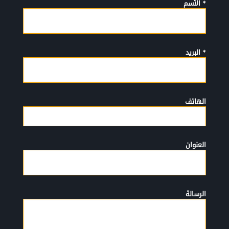
* الأسم
* البريد
الهاتف
العنوان
الرسالة