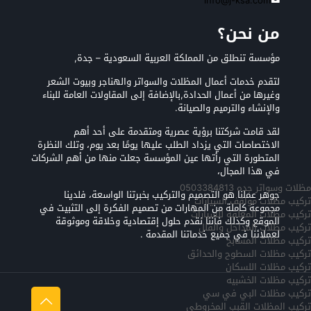
info@j-ksa.com
من نحن؟
مؤسسة تنطلق من المملكة العربية السعودية – جدة,
لتقدم خدمات أعمال المظلات والسواتر والهناجر وبيوت الشعر
وغيرها من أعمال الحدادة,بالإضافة إلى المقاولات العامة للبناء
والإنشاء والترميم والصيانة.
لقد قامت شركتنا برؤية عصرية ومتقدمة على أحد أهم
الاختصاصات التي يزداد الطلب عليها يومًا بعد يوم، وتلك النظرة
المتطورة التي رأتها عين المؤسسة جعلت منها من أهم الشركات
في هذا المجال،
مظلات وسواتر جده 0503384813
جوهر عملنا هو التصميم والتركيب بخبرتنا الواسعة، فلدينا
تركيب مظلات مواقف السيارات
مجموعة كاملة من المهارات من تصميم الفكرة إلى التثبيت في
تركيب مظلات المعلقه للسيارات
الموقع وكذلك فأننا نقدم حلول إقتصادية وخلاقة وموثوقة
تركيب مظلات المداخل والفلل
لعملائنا في جميع خدماتنا المقدمة .
تركيب مظلات المسابح
تركيب مظلات السطوح والحدائق
تركيب مظلات اللسكان
تركيب مظلات الخشبيه
تركيب مظلات البي في سي
تركيب المظلات القبب المخروطي