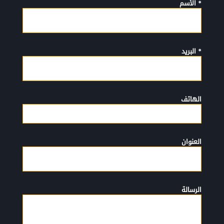
* الأسم
* البريد
الهاتف
العنوان
الرسالة