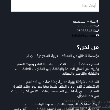
جدة – السعودية
0550638831
0503384813
info@j-ksa.com
من نحن؟
مؤسسة تنطلق من المملكة العربية السعودية – جدة,
لتقدم خدمات أعمال المظلات والسواتر والهناجر وبيوت الشعر
وغيرها من أعمال الحدادة,بالإضافة إلى المقاولات العامة للبناء
والإنشاء والترميم والصيانة.
لقد قامت شركتنا برؤية عصرية ومتقدمة على أحد أهم
الاختصاصات التي يزداد الطلب عليها يومًا بعد يوم، وتلك النظرة
المتطورة التي رأتها عين المؤسسة جعلت منها من أهم الشركات
في هذا المجال،
مظلات وسواتر جده 0503384813
جوهر عملنا هو التصميم والتركيب بخبرتنا الواسعة، فلدينا
تركيب مظلات مواقف السيارات
مجموعة كاملة من المهارات من تصميم الفكرة إلى التثبيت في