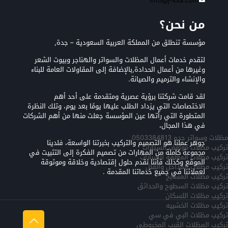
info@j-ksa.com
من نحن؟
مؤسسة تنطلق من المملكة العربية السعودية – جدة,
لتقدم خدمات أعمال المظلات والسواتر والهناجر وبيوت الشعر
وغيرها من أعمال الحدادة,بالإضافة إلى المقاولات العامة للبناء
والإنشاء والترميم والصيانة.
لقد قامت شركتنا برؤية عصرية ومتقدمة على أحد أهم
الاختصاصات التي يزداد الطلب عليها يومًا بعد يوم، وتلك النظرة
المتطورة التي رأتها عين المؤسسة جعلت منها من أهم الشركات
في هذا المجال،
مظلات وسواتر جده 0503384813
جوهر عملنا هو التصميم والتركيب بخبرتنا الواسعة، فلدينا
تركيب مظلات مواقف السيارات
مجموعة كاملة من المهارات من تصميم الفكرة إلى التثبيت في
تركيب مظلات المعلقه للسيارات
الموقع وكذلك فأننا نقدم حلول إقتصادية وخلاقة وموثوقة
تركيب مظلات المداخل والفلل
لعملائنا في جميع خدماتنا المقدمة .
تركيب مظلات المسابح
تركيب مظلات السطوح والحدائق
تركيب مظلات اللسكان
تركيب مظلات الخشبيه
تركيب مظلات البي في سي
تركيب المظلات القبب المخروطي