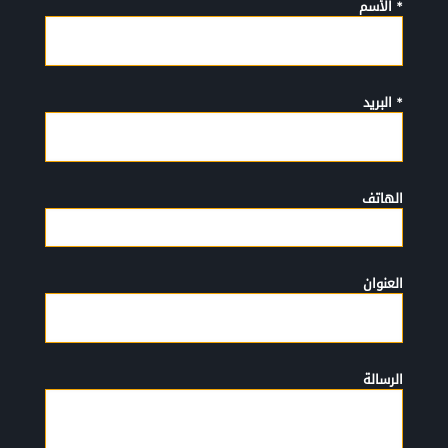
* الأسم
* البريد
الهاتف
العنوان
الرسالة