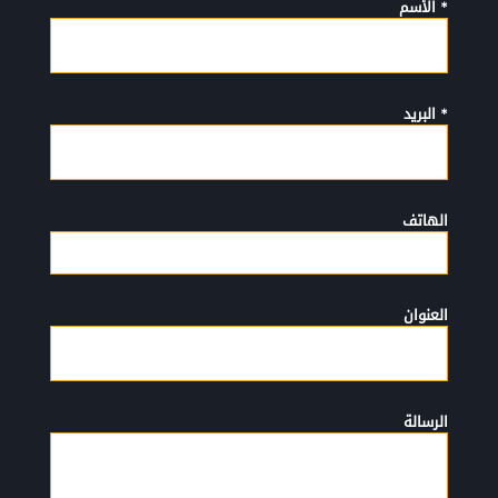
* الأسم
* البريد
الهاتف
العنوان
الرسالة