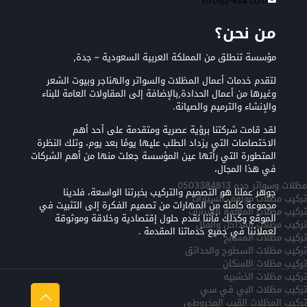
info@j-ksa.com
من نحن؟
مؤسسة تنطلق من المملكة العربية السعودية – جدة,
لتقدم خدمات أعمال المظلات والسواتر والهناجر وبيوت الشعر
وغيرها من أعمال الحدادة,بالإضافة إلى المقاولات العامة للبناء
والإنشاء والترميم والصيانة.
لقد قامت شركتنا برؤية عصرية ومتقدمة على أحد أهم
الاختصاصات التي يزداد الطلب عليها يومًا بعد يوم، وتلك النظرة
المتطورة التي رأتها عين المؤسسة جعلت منها من أهم الشركات
في هذا المجال،
مظلات وسواتر جده 0503384813
جوهر عملنا هو التصميم والتركيب بخبرتنا الواسعة، فلدينا
تركيب مظلات مواقف السيارات
مجموعة كاملة من المهارات من تصميم الفكرة إلى التثبيت في
تركيب مظلات المعلقه للسيارات
الموقع وكذلك فأننا نقدم حلول إقتصادية وخلاقة وموثوقة
تركيب مظلات المداخل والفلل
لعملائنا في جميع خدماتنا المقدمة .
تركيب مظلات المسابح
تركيب مظلات السطوح والحدائق
تركيب مظلات اللسكان
تركيب مظلات الخشبيه
تركيب مظلات البي في سي
تركيب المظلات القبب المخروطي