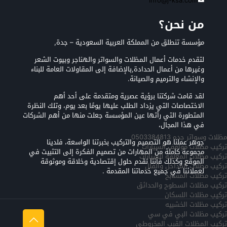
info@j-ksa.com
من نحن؟
مؤسسة تنطلق من المملكة العربية السعودية – جدة,
لتقدم خدمات أعمال المظلات والسواتر والهناجر وبيوت الشعر
وغيرها من أعمال الحدادة,بالإضافة إلى المقاولات العامة للبناء
والإنشاء والترميم والصيانة.
لقد قامت شركتنا برؤية عصرية ومتقدمة على أحد أهم
الاختصاصات التي يزداد الطلب عليها يومًا بعد يوم، وتلك النظرة
المتطورة التي رأتها عين المؤسسة جعلت منها من أهم الشركات
في هذا المجال،
مظلات وسواتر جده 0503384813
جوهر عملنا هو التصميم والتركيب بخبرتنا الواسعة، فلدينا
تركيب مظلات مواقف السيارات
مجموعة كاملة من المهارات من تصميم الفكرة إلى التثبيت في
تركيب مظلات المعلقه للسيارات
الموقع وكذلك فأننا نقدم حلول إقتصادية وخلاقة وموثوقة
تركيب مظلات المداخل والفلل
لعملائنا في جميع خدماتنا المقدمة .
تركيب مظلات المسابح
تركيب مظلات السطوح والحدائق
تركيب مظلات اللسكان
تركيب مظلات الخشبيه
تركيب مظلات البي في سي
تركيب المظلات القبب المخروطي