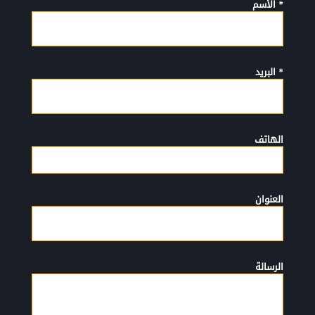
* الأسم
* البريد
الهاتف
العنوان
الرسالة