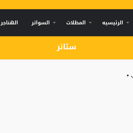
الرئيسيه
المظلات
السواتر
الهناجر
ستائر
ب