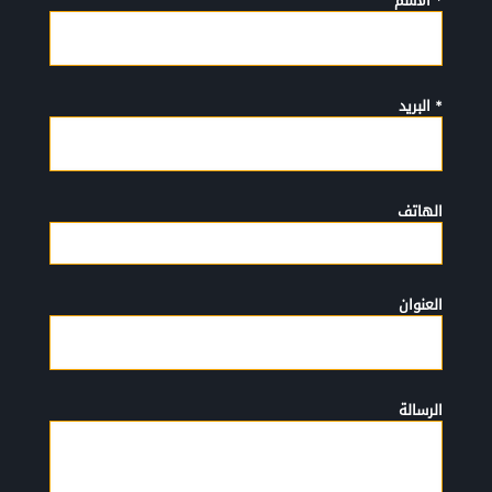
* الأسم
* البريد
الهاتف
العنوان
الرسالة