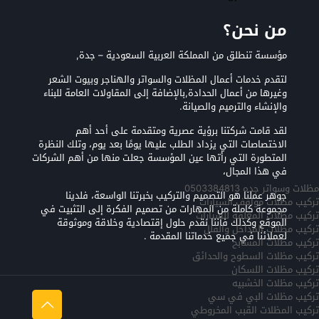
من نحن؟
مؤسسة تنطلق من المملكة العربية السعودية – جدة,
لتقدم خدمات أعمال المظلات والسواتر والهناجر وبيوت الشعر
وغيرها من أعمال الحدادة,بالإضافة إلى المقاولات العامة للبناء
والإنشاء والترميم والصيانة.
لقد قامت شركتنا برؤية عصرية ومتقدمة على أحد أهم
الاختصاصات التي يزداد الطلب عليها يومًا بعد يوم، وتلك النظرة
المتطورة التي رأتها عين المؤسسة جعلت منها من أهم الشركات
في هذا المجال،
مظلات وسواتر جده 0503384813
جوهر عملنا هو التصميم والتركيب بخبرتنا الواسعة، فلدينا
تركيب مظلات مواقف السيارات
مجموعة كاملة من المهارات من تصميم الفكرة إلى التثبيت في
تركيب مظلات المعلقه للسيارات
الموقع وكذلك فأننا نقدم حلول إقتصادية وخلاقة وموثوقة
تركيب مظلات المداخل والفلل
لعملائنا في جميع خدماتنا المقدمة .
تركيب مظلات المسابح
تركيب مظلات السطوح والحدائق
تركيب مظلات اللسكان
تركيب مظلات الخشبيه
تركيب مظلات البي في سي
تركيب المظلات القبب المخروطي