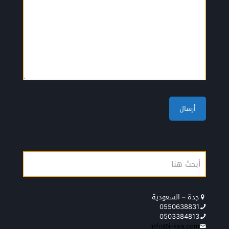
جدة – السعودية
0550638831
0503384813
info@j-ksa.com