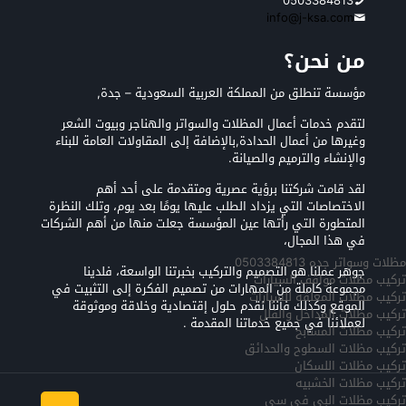
0503384813
info@j-ksa.com
من نحن؟
مؤسسة تنطلق من المملكة العربية السعودية – جدة,
لتقدم خدمات أعمال المظلات والسواتر والهناجر وبيوت الشعر
وغيرها من أعمال الحدادة,بالإضافة إلى المقاولات العامة للبناء
والإنشاء والترميم والصيانة.
لقد قامت شركتنا برؤية عصرية ومتقدمة على أحد أهم
الاختصاصات التي يزداد الطلب عليها يومًا بعد يوم، وتلك النظرة
المتطورة التي رأتها عين المؤسسة جعلت منها من أهم الشركات
في هذا المجال،
مظلات وسواتر جده 0503384813
جوهر عملنا هو التصميم والتركيب بخبرتنا الواسعة، فلدينا
تركيب مظلات مواقف السيارات
مجموعة كاملة من المهارات من تصميم الفكرة إلى التثبيت في
تركيب مظلات المعلقه للسيارات
الموقع وكذلك فأننا نقدم حلول إقتصادية وخلاقة وموثوقة
تركيب مظلات المداخل والفلل
لعملائنا في جميع خدماتنا المقدمة .
تركيب مظلات المسابح
تركيب مظلات السطوح والحدائق
تركيب مظلات اللسكان
تركيب مظلات الخشبيه
تركيب مظلات البي في سي