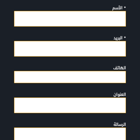
* الأسم
* البريد
الهاتف
العنوان
الرسالة