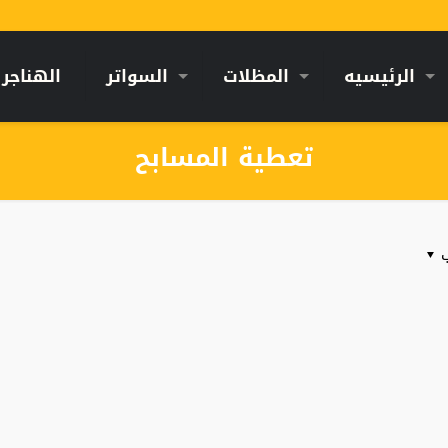
الرئيسيه
المظلات
السواتر
الهناجر
تعطية المسابح
ب