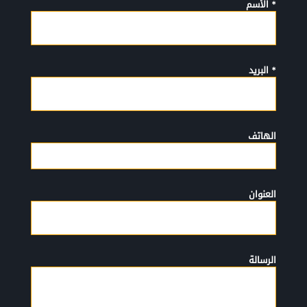
* الأسم
* البريد
الهاتف
العنوان
الرسالة