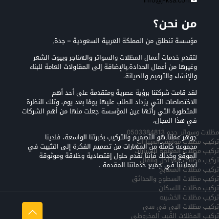
info@j-ksa.com
من نحن؟
مؤسسة تنطلق من المملكة العربية السعودية – جدة,
لتقدم خدمات أعمال المظلات والسواتر والهناجر وبيوت الشعر
وغيرها من أعمال الحدادة,بالإضافة إلى المقاولات العامة للبناء
والإنشاء والترميم والصيانة.
لقد قامت شركتنا برؤية عصرية ومتقدمة على أحد أهم
الاختصاصات التي يزداد الطلب عليها يومًا بعد يوم، وتلك النظرة
المتطورة التي رأتها عين المؤسسة جعلت منها من أهم الشركات
في هذا المجال،
مظلات وسواتر جده 0503384813
جوهر عملنا هو التصميم والتركيب بخبرتنا الواسعة، فلدينا
تركيب مظلات مواقف السيارات
مجموعة كاملة من المهارات من تصميم الفكرة إلى التثبيت في
تركيب مظلات المعلقه للسيارات
الموقع وكذلك فأننا نقدم حلول إقتصادية وخلاقة وموثوقة
تركيب مظلات المداخل والفلل
لعملائنا في جميع خدماتنا المقدمة .
تركيب مظلات المسابح
تركيب مظلات السطوح والحدائق
تركيب مظلات اللسكان
تركيب مظلات الخشبيه
تركيب مظلات البي في سي
تركيب المظلات القبب المخروطي