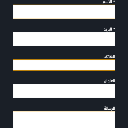
* الأسم
* البريد
الهاتف
العنوان
الرسالة