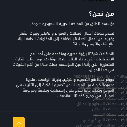
info@j-ksa.com
من نحن؟
مؤسسة تنطلق من المملكة العربية السعودية – جدة,
لتقدم خدمات أعمال المظلات والسواتر والهناجر وبيوت الشعر
وغيرها من أعمال الحدادة,بالإضافة إلى المقاولات العامة للبناء
والإنشاء والترميم والصيانة.
لقد قامت شركتنا برؤية عصرية ومتقدمة على أحد أهم
الاختصاصات التي يزداد الطلب عليها يومًا بعد يوم، وتلك النظرة
المتطورة التي رأتها عين المؤسسة جعلت منها من أهم الشركات
في هذا المجال،
مظلات وسواتر جده 0503384813
جوهر عملنا هو التصميم والتركيب بخبرتنا الواسعة، فلدينا
تركيب مظلات مواقف السيارات
مجموعة كاملة من المهارات من تصميم الفكرة إلى التثبيت في
تركيب مظلات المعلقه للسيارات
الموقع وكذلك فأننا نقدم حلول إقتصادية وخلاقة وموثوقة
تركيب مظلات المداخل والفلل
لعملائنا في جميع خدماتنا المقدمة .
تركيب مظلات المسابح
تركيب مظلات السطوح والحدائق
تركيب مظلات اللسكان
تركيب مظلات الخشبيه
تركيب مظلات البي في سي
تركيب المظلات القبب المخروطي