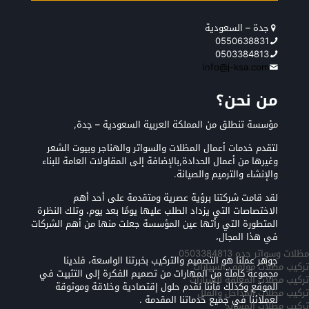
جدة – السعودية
0550638831
0503384813
info@j-ksa.com
من نحن؟
مؤسسة تنطلق من المملكة العربية السعودية – جدة,
لتقدم خدمات أعمال المظلات والسواتر والهناجر وبيوت الشعر
وغيرها من أعمال الحدادة,بالإضافة إلى المقاولات العامة للبناء
والإنشاء والترميم والصيانة.
لقد قامت شركتنا برؤية عصرية ومتقدمة على أحد أهم
الاختصاصات التي يزداد الطلب عليها يومًا بعد يوم، وتلك النظرة
المتطورة التي رأتها عين المؤسسة جعلت منها من أهم الشركات
في هذا المجال،
مظلات وسواتر جده 0503384813
جوهر عملنا هو التصميم والتركيب بخبرتنا الواسعة، فلدينا
تركيب مظلات مواقف السيارات
مجموعة كاملة من المهارات من تصميم الفكرة إلى التثبيت في
تركيب مظلات المعلقه للسيارات
الموقع وكذلك فأننا نقدم حلول إقتصادية وخلاقة وموثوقة
تركيب مظلات المداخل والفلل
لعملائنا في جميع خدماتنا المقدمة .
تركيب مظلات المسابح