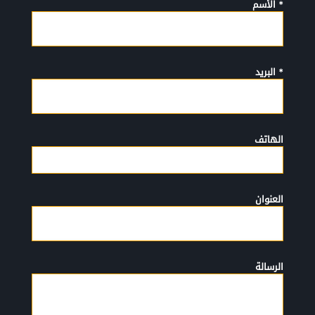
* الأسم
* البريد
الهاتف
العنوان
الرسالة