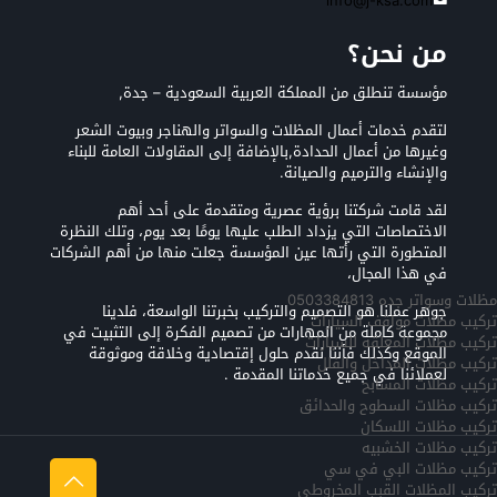
info@j-ksa.com
من نحن؟
مؤسسة تنطلق من المملكة العربية السعودية – جدة,
لتقدم خدمات أعمال المظلات والسواتر والهناجر وبيوت الشعر
وغيرها من أعمال الحدادة,بالإضافة إلى المقاولات العامة للبناء
والإنشاء والترميم والصيانة.
لقد قامت شركتنا برؤية عصرية ومتقدمة على أحد أهم
الاختصاصات التي يزداد الطلب عليها يومًا بعد يوم، وتلك النظرة
المتطورة التي رأتها عين المؤسسة جعلت منها من أهم الشركات
في هذا المجال،
مظلات وسواتر جده 0503384813
جوهر عملنا هو التصميم والتركيب بخبرتنا الواسعة، فلدينا
تركيب مظلات مواقف السيارات
مجموعة كاملة من المهارات من تصميم الفكرة إلى التثبيت في
تركيب مظلات المعلقه للسيارات
الموقع وكذلك فأننا نقدم حلول إقتصادية وخلاقة وموثوقة
تركيب مظلات المداخل والفلل
لعملائنا في جميع خدماتنا المقدمة .
تركيب مظلات المسابح
تركيب مظلات السطوح والحدائق
تركيب مظلات اللسكان
تركيب مظلات الخشبيه
تركيب مظلات البي في سي
تركيب المظلات القبب المخروطي