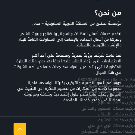
من نحن؟
مؤسسة تنطلق من المملكة العربية السعودية – جدة,
لتقدم خدمات أعمال المظلات والسواتر والهناجر وبيوت الشعر
وغيرها من أعمال الحدادة,بالإضافة إلى المقاولات العامة للبناء
والإنشاء والترميم والصيانة.
لقد قامت شركتنا برؤية عصرية ومتقدمة على أحد أهم
الاختصاصات التي يزداد الطلب عليها يومًا بعد يوم، وتلك النظرة
المتطورة التي رأتها عين المؤسسة جعلت منها من أهم الشركات
في هذا المجال،
مظلات وسواتر جده 0503384813
جوهر عملنا هو التصميم والتركيب بخبرتنا الواسعة، فلدينا
تركيب مظلات مواقف السيارات
مجموعة كاملة من المهارات من تصميم الفكرة إلى التثبيت في
تركيب مظلات المعلقه للسيارات
الموقع وكذلك فأننا نقدم حلول إقتصادية وخلاقة وموثوقة
تركيب مظلات المداخل والفلل
لعملائنا في جميع خدماتنا المقدمة .
تركيب مظلات المسابح
تركيب مظلات السطوح والحدائق
تركيب مظلات اللسكان
تركيب مظلات الخشبيه
تركيب مظلات البي في سي
تركيب المظلات القبب المخروطي