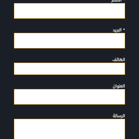
* الأسم
* البريد
الهاتف
العنوان
الرسالة