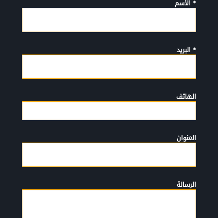
* الأسم
* البريد
الهاتف
العنوان
الرسالة