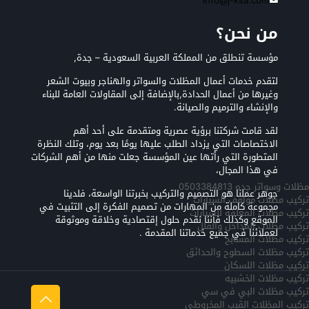
info@j-ksa.com
من نحن؟
مؤسسة تنطلق من المملكة العربية السعودية – جدة,
لتقدم خدمات أعمال المظلات والسواتر والهناجر وبيوت الشعر
وغيرها من أعمال الحدادة,بالإضافة إلى المقاولات العامة للبناء
والإنشاء والترميم والصيانة.
لقد قامت شركتنا برؤية عصرية ومتقدمة على أحد أهم
الاختصاصات التي يزداد الطلب عليها يومًا بعد يوم، وتلك النظرة
المتطورة التي رأتها عين المؤسسة جعلت منها من أهم الشركات
في هذا المجال،
مظلات وسواتر جده 0503384813
جوهر عملنا هو التصميم والتركيب بخبرتنا الواسعة، فلدينا
تركيب مظلات مواقف السيارات
مجموعة كاملة من المهارات من تصميم الفكرة إلى التثبيت في
تركيب مظلات المعلقه للسيارات
الموقع وكذلك فأننا نقدم حلول إقتصادية وخلاقة وموثوقة
تركيب مظلات المداخل والفلل
لعملائنا في جميع خدماتنا المقدمة .
تركيب مظلات المسابح
تركيب مظلات السطوح والحدائق
تركيب مظلات اللسكان
تركيب مظلات الخشبيه
تركيب مظلات البي في سي
تركيب المظلات القبب المخروطي