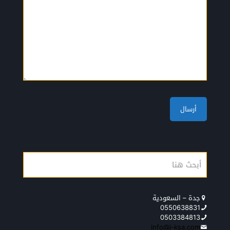
جدة – السعودية
0550638831
0503384813
info@j-ksa.com