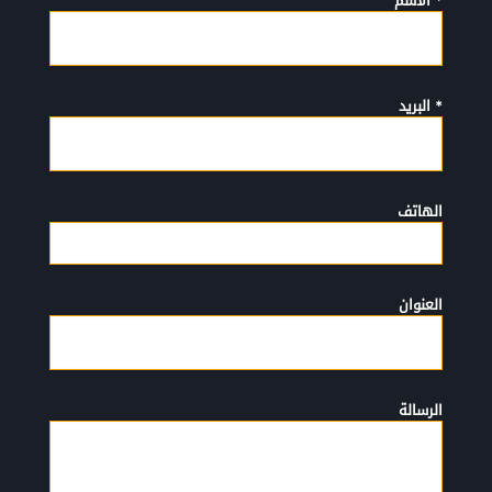
* الأسم
* البريد
الهاتف
العنوان
الرسالة