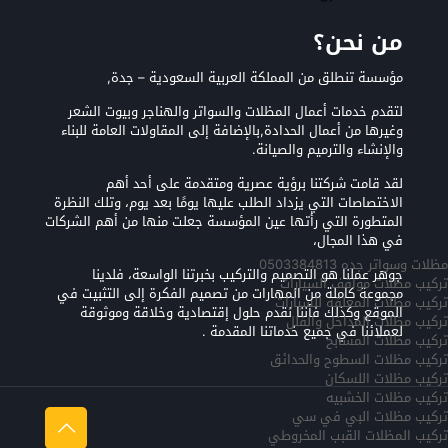
من نحن؟
مؤسسة تنطلق من المملكة العربية السعودية – جدة,
لتقدم خدمات أعمال المظلات والسواتر والهناجر وبيوت الشعر
وغيرها من أعمال الحدادة,بالإضافة إلى المقاولات العامة للبناء
والإنشاء والترميم والصيانة.
لقد قامت شركتنا برؤية عصرية ومتقدمة على أحد أهم
الاختصاصات التي يزداد الطلب عليها يومًا بعد يوم، وتلك النظرة
المتطورة التي رأتها عين المؤسسة جعلت منها من أهم الشركات
في هذا المجال،
مظلات وسواتر جده 0503384813
جوهر عملنا هو التصميم والتركيب بخبرتنا الواسعة، فلدينا
تركيب مظلات مواقف السيارات
مجموعة كاملة من المهارات من تصميم الفكرة إلى التثبيت في
تركيب مظلات المعلقه للسيارات
الموقع وكذلك فأننا نقدم حلول إقتصادية وخلاقة وموثوقة
تركيب مظلات المداخل والفلل
لعملائنا في جميع خدماتنا المقدمة .
تركيب مظلات المسابح
تركيب مظلات السطوح والحدائق
تركيب مظلات اللسكان
تركيب مظلات الخشبيه
تركيب مظلات البي في سي
تركيب المظلات القبب المخروطي