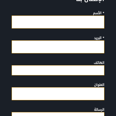
* الأسم
* البريد
الهاتف
العنوان
الرسالة