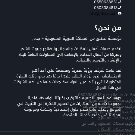
0550638831
0503384813
info@j-ksa.com
من نحن؟
مؤسسة تنطلق من المملكة العربية السعودية – جدة,
لتقدم خدمات أعمال المظلات والسواتر والهناجر وبيوت الشعر
وغيرها من أعمال الحدادة,بالإضافة إلى المقاولات العامة للبناء
والإنشاء والترميم والصيانة.
لقد قامت شركتنا برؤية عصرية ومتقدمة على أحد أهم
الاختصاصات التي يزداد الطلب عليها يومًا بعد يوم، وتلك النظرة
المتطورة التي رأتها عين المؤسسة جعلت منها من أهم الشركات
في هذا المجال،
مظلات وسواتر جده 0503384813
جوهر عملنا هو التصميم والتركيب بخبرتنا الواسعة، فلدينا
تركيب مظلات مواقف السيارات
مجموعة كاملة من المهارات من تصميم الفكرة إلى التثبيت في
تركيب مظلات المعلقه للسيارات
الموقع وكذلك فأننا نقدم حلول إقتصادية وخلاقة وموثوقة
تركيب مظلات المداخل والفلل
لعملائنا في جميع خدماتنا المقدمة .
تركيب مظلات المسابح
تركيب مظلات السطوح والحدائق
تركيب مظلات اللسكان
تركيب مظلات الخشبيه