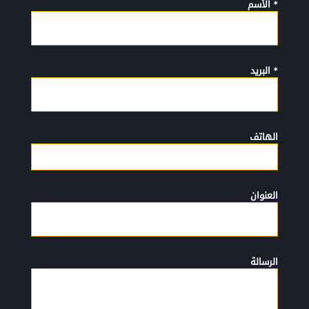
* الأسم
* البريد
الهاتف
العنوان
الرسالة