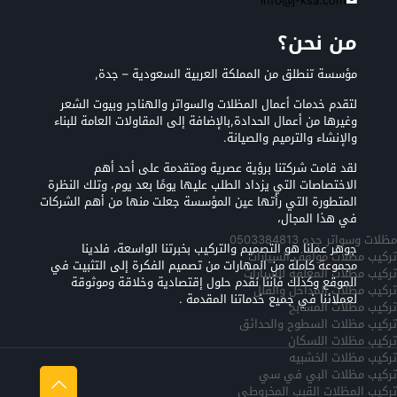
info@j-ksa.com
من نحن؟
مؤسسة تنطلق من المملكة العربية السعودية – جدة,
لتقدم خدمات أعمال المظلات والسواتر والهناجر وبيوت الشعر
وغيرها من أعمال الحدادة,بالإضافة إلى المقاولات العامة للبناء
والإنشاء والترميم والصيانة.
لقد قامت شركتنا برؤية عصرية ومتقدمة على أحد أهم
الاختصاصات التي يزداد الطلب عليها يومًا بعد يوم، وتلك النظرة
المتطورة التي رأتها عين المؤسسة جعلت منها من أهم الشركات
في هذا المجال،
مظلات وسواتر جده 0503384813
جوهر عملنا هو التصميم والتركيب بخبرتنا الواسعة، فلدينا
تركيب مظلات مواقف السيارات
مجموعة كاملة من المهارات من تصميم الفكرة إلى التثبيت في
تركيب مظلات المعلقه للسيارات
الموقع وكذلك فأننا نقدم حلول إقتصادية وخلاقة وموثوقة
تركيب مظلات المداخل والفلل
لعملائنا في جميع خدماتنا المقدمة .
تركيب مظلات المسابح
تركيب مظلات السطوح والحدائق
تركيب مظلات اللسكان
تركيب مظلات الخشبيه
تركيب مظلات البي في سي
تركيب المظلات القبب المخروطي