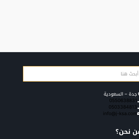
جدة – السعودية
0550638831
0503384813
info@j-ksa.com
ن نحن؟