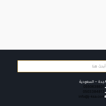
جدة – السعودية
0550638831
0503384813
info@j-ksa.com