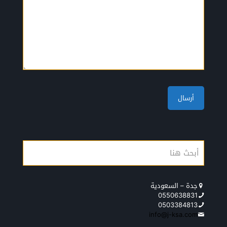
جدة – السعودية
0550638831
0503384813
info@j-ksa.com