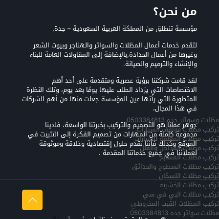
من نحن؟
مؤسسة تنطلق من المملكة العربية السعودية – جدة,
لتقدم خدمات أعمال المظلات والسواتر والهناجر وبيوت الشعر
وغيرها من أعمال الحدادة,بالإضافة إلى المقاولات العامة للبناء
والإنشاء والترميم والصيانة.
لقد قامت شركتنا برؤية عصرية ومتقدمة على أحد أهم
الاختصاصات التي يزداد الطلب عليها يومًا بعد يوم، وتلك النظرة
المتطورة التي رأتها عين المؤسسة جعلت منها من أهم الشركات
في هذا المجال،
مظلات وسواتر جده 0503384813
جوهر عملنا هو التصميم والتركيب بخبرتنا الواسعة، فلدينا
تركيب مظلات مواقف السيارات
مجموعة كاملة من المهارات من تصميم الفكرة إلى التثبيت في
تركيب مظلات المعلقه للسيارات
الموقع وكذلك فأننا نقدم حلول إقتصادية وخلاقة وموثوقة
تركيب مظلات المداخل والفلل
لعملائنا في جميع خدماتنا المقدمة .
تركيب مظلات المسابح
تركيب مظلات السطوح والحدائق
تركيب مظلات اللسكان
تركيب مظلات الخشبيه
تركيب مظلات البي في سي
تركيب المظلات القبب المخروطي
مظلات سواتر جده 0503384813