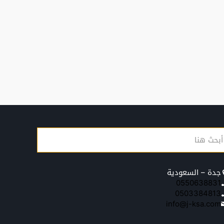
جدة – السعودية
0550638831
0503384813
info@j-ksa.com