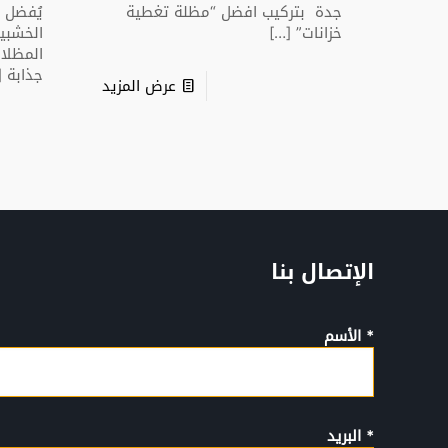
جدة بتركيب افضل “مظلة تغطية
يُفضل ا
خزانات”
[…]
الخشبية
المظلا
جذابة
]
عرض المزيد
الإتصال بنا
* الأسم
* البريد