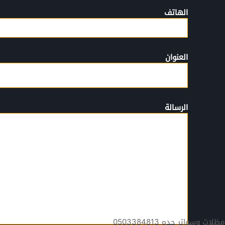
الهاتف
العنوان
الرسالة
مظلات وسواتر جده 0503384813