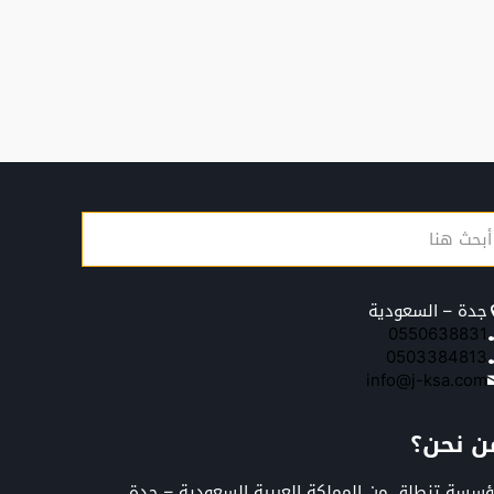
جدة – السعودية
0550638831
0503384813
info@j-ksa.com
ن نحن؟
سسة تنطلق من المملكة العربية السعودية – جدة,