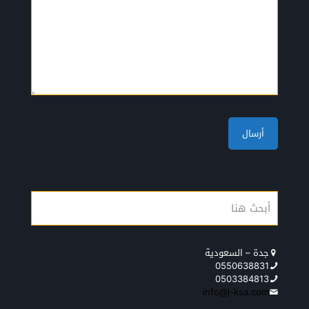
جدة – السعودية
0550638831
0503384813
info@j-ksa.com