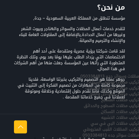
من نحن؟
مؤسسة تنطلق من المملكة العربية السعودية – جدة,
لتقدم خدمات أعمال المظلات والسواتر والهناجر وبيوت الشعر
وغيرها من أعمال الحدادة,بالإضافة إلى المقاولات العامة للبناء
والإنشاء والترميم والصيانة.
لقد قامت شركتنا برؤية عصرية ومتقدمة على أحد أهم
الاختصاصات التي يزداد الطلب عليها يومًا بعد يوم، وتلك النظرة
المتطورة التي رأتها عين المؤسسة جعلت منها من أهم الشركات
في هذا المجال،
مظلات وسواتر جده 0503384813
جوهر عملنا هو التصميم والتركيب بخبرتنا الواسعة، فلدينا
تركيب مظلات مواقف السيارات
مجموعة كاملة من المهارات من تصميم الفكرة إلى التثبيت في
تركيب مظلات المعلقه للسيارات
الموقع وكذلك فأننا نقدم حلول إقتصادية وخلاقة وموثوقة
تركيب مظلات المداخل والفلل
لعملائنا في جميع خدماتنا المقدمة .
تركيب مظلات المسابح
تركيب مظلات السطوح والحدائق
تركيب مظلات اللسكان
تركيب مظلات الخشبيه
تركيب مظلات البي في سي
تركيب المظلات القبب المخروطي
مظلات سواتر جده 0503384813