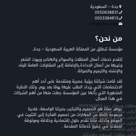
جدة – السعودية
0550638831
0503384813
info@j-ksa.com
من نحن؟
مؤسسة تنطلق من المملكة العربية السعودية – جدة,
لتقدم خدمات أعمال المظلات والسواتر والهناجر وبيوت الشعر
وغيرها من أعمال الحدادة,بالإضافة إلى المقاولات العامة للبناء
والإنشاء والترميم والصيانة.
لقد قامت شركتنا برؤية عصرية ومتقدمة على أحد أهم
الاختصاصات التي يزداد الطلب عليها يومًا بعد يوم، وتلك النظرة
المتطورة التي رأتها عين المؤسسة جعلت منها من أهم الشركات
في هذا المجال،
مظلات وسواتر جده 0503384813
جوهر عملنا هو التصميم والتركيب بخبرتنا الواسعة، فلدينا
تركيب مظلات مواقف السيارات
مجموعة كاملة من المهارات من تصميم الفكرة إلى التثبيت في
تركيب مظلات المعلقه للسيارات
الموقع وكذلك فأننا نقدم حلول إقتصادية وخلاقة وموثوقة
تركيب مظلات المداخل والفلل
لعملائنا في جميع خدماتنا المقدمة .
تركيب مظلات المسابح
تركيب مظلات السطوح والحدائق