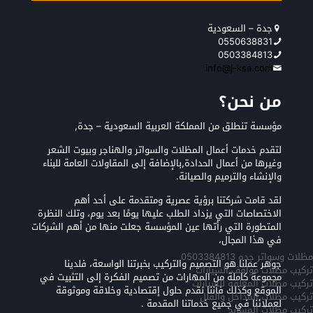
جدة – السعودية
0550638831
0503384813
info@j-ksa.com
من نحن؟
مؤسسة تنطلق من المملكة العربية السعودية – جدة,
لتقدم خدمات أعمال المظلات والسواتر والهناجر وبيوت الشعر
وغيرها من أعمال الحدادة,بالإضافة إلى المقاولات العامة للبناء
والإنشاء والترميم والصيانة.
لقد قامت شركتنا برؤية عصرية ومتقدمة على أحد أهم
الاختصاصات التي يزداد الطلب عليها يومًا بعد يوم، وتلك النظرة
المتطورة التي رأتها عين المؤسسة جعلت منها من أهم الشركات
في هذا المجال،
مظلات وسواتر جده 0503384813
جوهر عملنا هو التصميم والتركيب بخبرتنا الواسعة، فلدينا
تركيب مظلات مواقف السيارات
مجموعة كاملة من المهارات من تصميم الفكرة إلى التثبيت في
تركيب مظلات المعلقه للسيارات
الموقع وكذلك فأننا نقدم حلول إقتصادية وخلاقة وموثوقة
تركيب مظلات المداخل والفلل
لعملائنا في جميع خدماتنا المقدمة .
تركيب مظلات المسابح