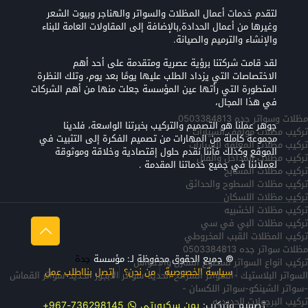
لتقدم خدمات أعمال المظلات والسواتر والهناجر وبيوت الشعر
وغيرها من أعمال الحدادة,بالإضافة إلى المقاولات العامة للبناء
والإنشاء والترميم والصيانة.
لقد قامت شركتنا برؤية عصرية ومتقدمة على أحد أهم
الاختصاصات التي يزداد الطلب عليها يومًا بعد يوم، وتلك النظرة
المتطورة التي رأتها عين المؤسسة جعلت منها من أهم الشركات
في هذا المجال،
مظلات وسواتر جده 0503384813
جوهر عملنا هو التصميم والتركيب بخبرتنا الواسعة، فلدينا
تركيب مظلات مواقف السيارات
مجموعة كاملة من المهارات من تصميم الفكرة إلى التثبيت في
تركيب مظلات المعلقه للسيارات
الموقع وكذلك فأننا نقدم حلول إقتصادية وخلاقة وموثوقة
تركيب مظلات المداخل والفلل
لعملائنا في جميع خدماتنا المقدمة .
تركيب مظلات المسابح
تركيب مظلات السطوح والحدائق
تركيب مظلات اللسكان
تركيب مظلات الخشبيه
تركيب مظلات البي في سي
تركيب المظلات القبب المخروطي
مظلات سواتر جده 0503384813
© جميع الحقوق محفوظة لـ: مؤسسة
جدة
تركيب انواع السواتر لسطوح المنازل والاحواش
سياسة الخصوصية
من نحن؟
إتصل بنا
اطلب عمل
السواتر البلاستيك -السواتر الشرائح الحديد-سواتر الابجور الحديد-سواتر القماش
-سواتر الشينكو-سواتر اللكسان -
تركيب البرجولات الحديديه
تصميم وتركيب:
يمن سكيورتي
736298145-967+