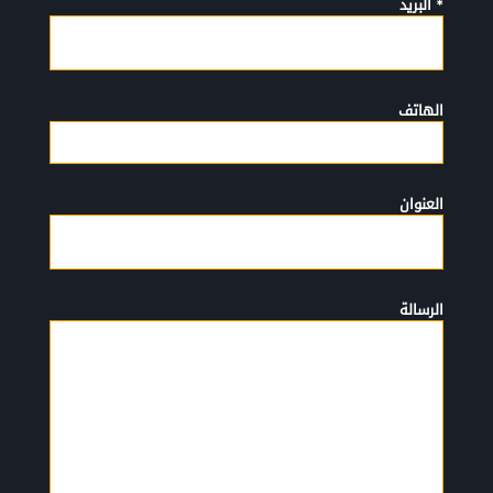
* البريد
الهاتف
العنوان
الرسالة