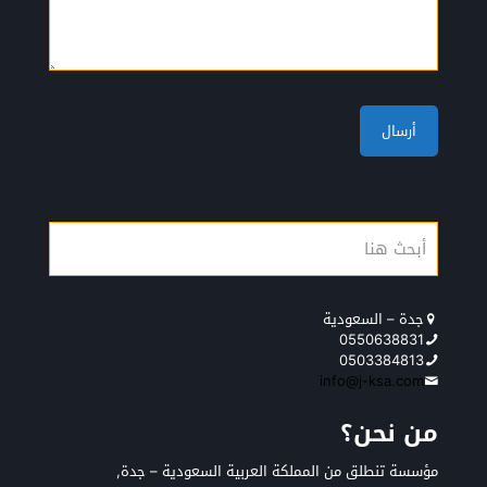
جدة – السعودية
0550638831
0503384813
info@j-ksa.com
من نحن؟
مؤسسة تنطلق من المملكة العربية السعودية – جدة,