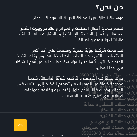
من نحن؟
مؤسسة تنطلق من المملكة العربية السعودية – جدة,
لتقدم خدمات أعمال المظلات والسواتر والهناجر وبيوت الشعر
وغيرها من أعمال الحدادة,بالإضافة إلى المقاولات العامة للبناء
والإنشاء والترميم والصيانة.
لقد قامت شركتنا برؤية عصرية ومتقدمة على أحد أهم
الاختصاصات التي يزداد الطلب عليها يومًا بعد يوم، وتلك النظرة
المتطورة التي رأتها عين المؤسسة جعلت منها من أهم الشركات
في هذا المجال،
مظلات وسواتر جده 0503384813
جوهر عملنا هو التصميم والتركيب بخبرتنا الواسعة، فلدينا
تركيب مظلات مواقف السيارات
مجموعة كاملة من المهارات من تصميم الفكرة إلى التثبيت في
تركيب مظلات المعلقه للسيارات
الموقع وكذلك فأننا نقدم حلول إقتصادية وخلاقة وموثوقة
تركيب مظلات المداخل والفلل
لعملائنا في جميع خدماتنا المقدمة .
تركيب مظلات المسابح
تركيب مظلات السطوح والحدائق
تركيب مظلات اللسكان
تركيب مظلات الخشبيه
تركيب مظلات البي في سي
تركيب المظلات القبب المخروطي
مظلات سواتر جده 0503384813