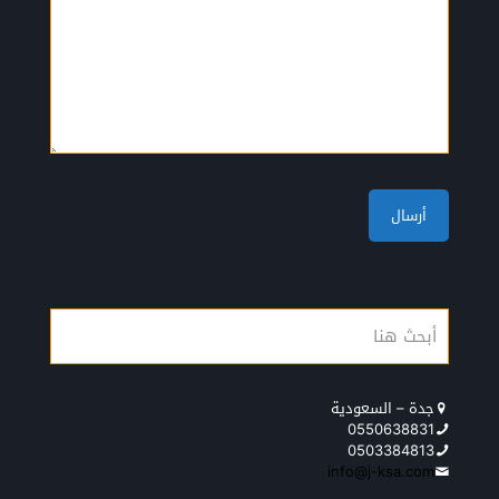
جدة – السعودية
0550638831
0503384813
info@j-ksa.com