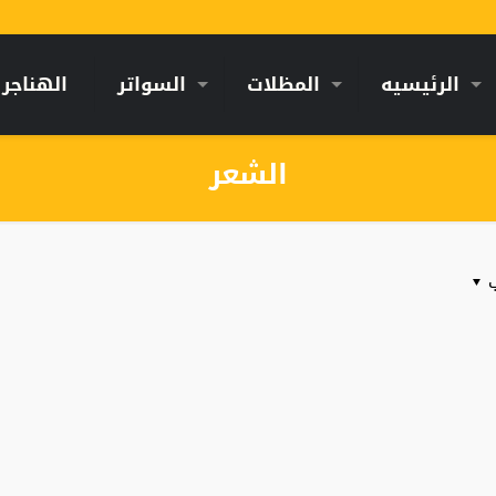
الرئيسيه
المظلات
السواتر
الهناجر
الشعر
ب