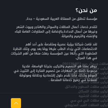
من نحن؟
مؤسسة تنطلق من المملكة العربية السعودية – جدة,
لتقدم خدمات أعمال المظلات والسواتر والهناجر وبيوت الشعر
وغيرها من أعمال الحدادة,بالإضافة إلى المقاولات العامة للبناء
والإنشاء والترميم والصيانة.
لقد قامت شركتنا برؤية عصرية ومتقدمة على أحد أهم
الاختصاصات التي يزداد الطلب عليها يومًا بعد يوم، وتلك النظرة
المتطورة التي رأتها عين المؤسسة جعلت منها من أهم الشركات
في هذا المجال،
مظلات وسواتر جده 0503384813
جوهر عملنا هو التصميم والتركيب بخبرتنا الواسعة، فلدينا
تركيب مظلات مواقف السيارات
مجموعة كاملة من المهارات من تصميم الفكرة إلى التثبيت في
تركيب مظلات المعلقه للسيارات
الموقع وكذلك فأننا نقدم حلول إقتصادية وخلاقة وموثوقة
تركيب مظلات المداخل والفلل
لعملائنا في جميع خدماتنا المقدمة .
تركيب مظلات المسابح
تركيب مظلات السطوح والحدائق
تركيب مظلات اللسكان
تركيب مظلات الخشبيه
تركيب مظلات البي في سي
تركيب المظلات القبب المخروطي