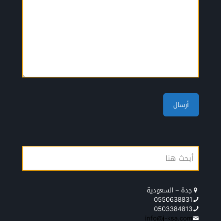
جدة – السعودية
0550638831
0503384813
info@j-ksa.com