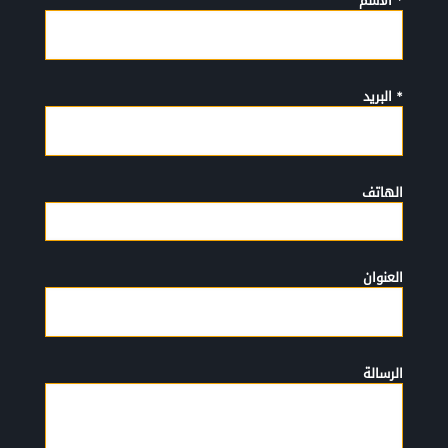
* الأسم
* البريد
الهاتف
العنوان
الرسالة