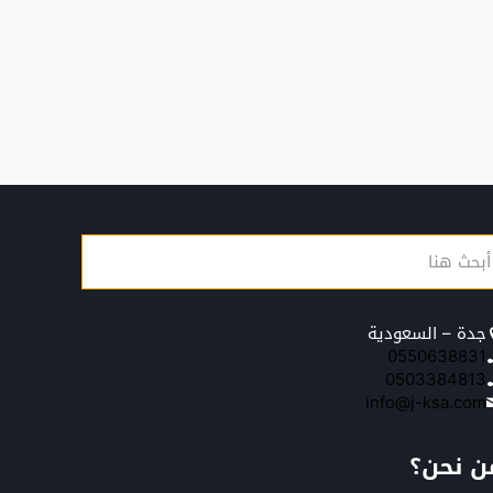
جدة – السعودية
0550638831
0503384813
info@j-ksa.com
ن نحن؟