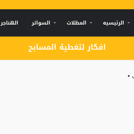
الرئيسيه
المظلات
السواتر
الهناجر
افكار لتغطية المسابح
ب