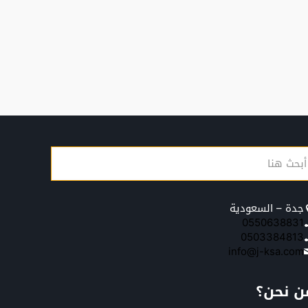
جدة – السعودية
0550638831
0503384813
info@j-ksa.com
ن نحن؟