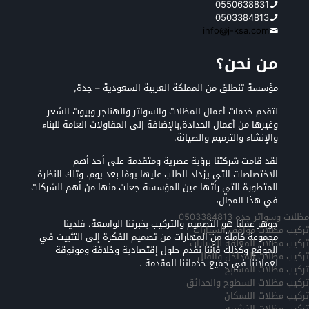
0550638831
0503384813
info@j-ksa.com
من نحن؟
مؤسسة تنطلق من المملكة العربية السعودية – جدة,
لتقدم خدمات أعمال المظلات والسواتر والهناجر وبيوت الشعر
وغيرها من أعمال الحدادة,بالإضافة إلى المقاولات العامة للبناء
والإنشاء والترميم والصيانة.
لقد قامت شركتنا برؤية عصرية ومتقدمة على أحد أهم
الاختصاصات التي يزداد الطلب عليها يومًا بعد يوم، وتلك النظرة
المتطورة التي رأتها عين المؤسسة جعلت منها من أهم الشركات
في هذا المجال،
مظلات وسواتر جده 0503384813
جوهر عملنا هو التصميم والتركيب بخبرتنا الواسعة، فلدينا
تركيب مظلات مواقف السيارات
مجموعة كاملة من المهارات من تصميم الفكرة إلى التثبيت في
تركيب مظلات المعلقه للسيارات
الموقع وكذلك فأننا نقدم حلول إقتصادية وخلاقة وموثوقة
تركيب مظلات المداخل والفلل
لعملائنا في جميع خدماتنا المقدمة .
تركيب مظلات المسابح
تركيب مظلات السطوح والحدائق
تركيب مظلات اللسكان
تركيب مظلات الخشبيه