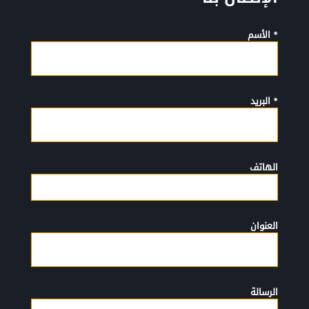
* الأسم
* البريد
الهاتف
العنوان
الرسالة