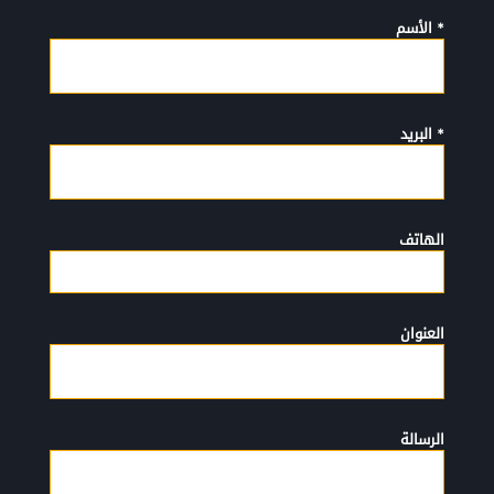
* الأسم
* البريد
الهاتف
العنوان
الرسالة