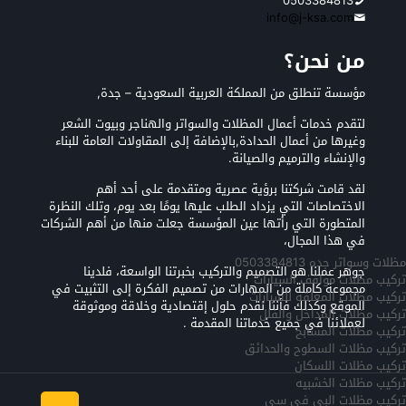
0503384813
info@j-ksa.com
من نحن؟
مؤسسة تنطلق من المملكة العربية السعودية – جدة,
لتقدم خدمات أعمال المظلات والسواتر والهناجر وبيوت الشعر
وغيرها من أعمال الحدادة,بالإضافة إلى المقاولات العامة للبناء
والإنشاء والترميم والصيانة.
لقد قامت شركتنا برؤية عصرية ومتقدمة على أحد أهم
الاختصاصات التي يزداد الطلب عليها يومًا بعد يوم، وتلك النظرة
المتطورة التي رأتها عين المؤسسة جعلت منها من أهم الشركات
في هذا المجال،
مظلات وسواتر جده 0503384813
جوهر عملنا هو التصميم والتركيب بخبرتنا الواسعة، فلدينا
تركيب مظلات مواقف السيارات
مجموعة كاملة من المهارات من تصميم الفكرة إلى التثبيت في
تركيب مظلات المعلقه للسيارات
الموقع وكذلك فأننا نقدم حلول إقتصادية وخلاقة وموثوقة
تركيب مظلات المداخل والفلل
لعملائنا في جميع خدماتنا المقدمة .
تركيب مظلات المسابح
تركيب مظلات السطوح والحدائق
تركيب مظلات اللسكان
تركيب مظلات الخشبيه
تركيب مظلات البي في سي