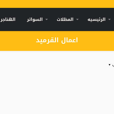
الرئيسيه
المظلات
السواتر
الهناجر
اعمال القرميد
ب