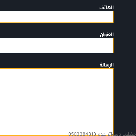
الهاتف
العنوان
الرسالة
مظلات وسواتر جده 0503384813