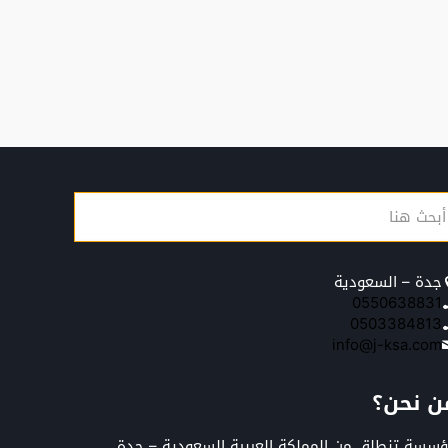
جدة – السعودية
0550638831
0503384813
info@j-ksa.com
ن نحن؟
سسة تنطلق من المملكة العربية السعودية – جدة,