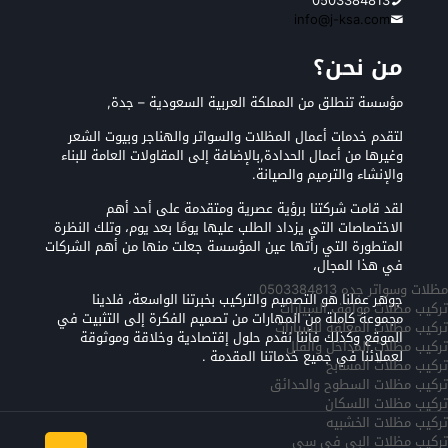
0503384813
info@j-ksa.com
من نحن؟
مؤسسة تنطلق من المملكة العربية السعودية – جدة,
لتقدم خدمات أعمال المظلات والسواتر والهناجر وبيوت الشعر
وغيرها من أعمال الحدادة,بالإضافة إلى المقاولات العامة للبناء
والإنشاء والترميم والصيانة.
لقد قامت شركتنا برؤية عصرية ومتقدمة على أحد أهم
الاختصاصات التي يزداد الطلب عليها يومًا بعد يوم، وتلك النظرة
المتطورة التي رأتها عين المؤسسة جعلت منها من أهم الشركات
في هذا المجال،
مظلات وسواتر جده 0503384813
جوهر عملنا هو التصميم والتركيب بخبرتنا الواسعة، فلدينا
تركيب مظلات مواقف السيارات
مجموعة كاملة من المهارات من تصميم الفكرة إلى التثبيت في
تركيب مظلات المعلقه للسيارات
الموقع وكذلك فأننا نقدم حلول إقتصادية وخلاقة وموثوقة
تركيب مظلات المداخل والفلل
لعملائنا في جميع خدماتنا المقدمة .
تركيب مظلات المسابح
تركيب مظلات السطوح والحدائق
تركيب مظلات اللسكان
تركيب مظلات الخشبيه
تركيب مظلات البي في سي