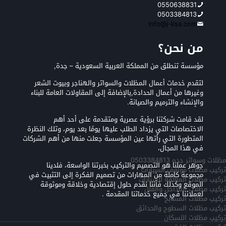
0550638831
0503384813
info@j-ksa.com
من نحن؟
مؤسسة تنطلق من المملكة العربية السعودية – جدة,
لتقدم خدمات أعمال المظلات والسواتر والهناجر وبيوت الشعر
وغيرها من أعمال الحدادة,بالإضافة إلى المقاولات العامة للبناء
والإنشاء والترميم والصيانة.
لقد قامت شركتنا برؤية عصرية ومتقدمة على أحد أهم
الاختصاصات التي يزداد الطلب عليها يومًا بعد يوم، وتلك النظرة
المتطورة التي رأتها عين المؤسسة جعلت منها من أهم الشركات
في هذا المجال،
مظلات وسواتر جده 0503384813
جوهر عملنا هو التصميم والتركيب بخبرتنا الواسعة، فلدينا
تركيب مظلات مواقف السيارات
مجموعة كاملة من المهارات من تصميم الفكرة إلى التثبيت في
تركيب مظلات المعلقه للسيارات
الموقع وكذلك فأننا نقدم حلول إقتصادية وخلاقة وموثوقة
تركيب مظلات المداخل والفلل
لعملائنا في جميع خدماتنا المقدمة .
تركيب مظلات المسابح
تركيب مظلات السطوح والحدائق
تركيب مظلات اللسكان